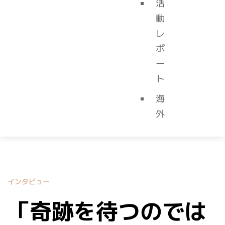
活
動
レ
ポ
ー
ト
海
外
インタビュー
「奇跡を待つのでは