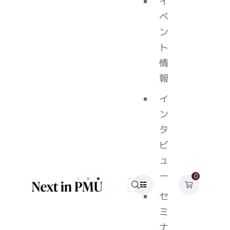
イ
ベ
ン
ト
情
報
イ
ン
タ
ビ
ュ
ー
0
セ
ミ
ナ