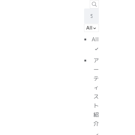
All
All
ア
ー
テ
ィ
ス
ト
紹
介