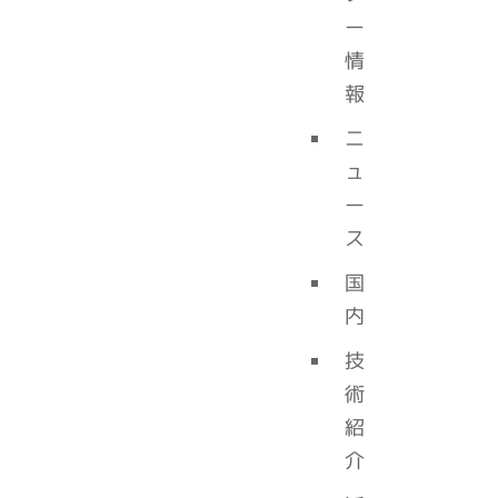
ー
情
報
ニ
ュ
ー
ス
国
内
技
術
紹
介