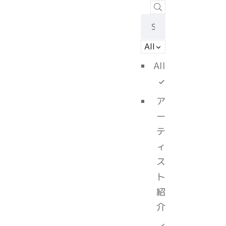
All
All
ア
ー
テ
ィ
ス
ト
紹
介