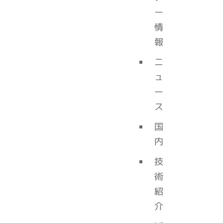
ー
情
報
ニ
ュ
ー
ス
国
内
技
術
紹
介