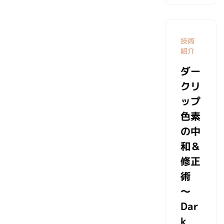
技術
紹介
ダー
クリ
ップ
色素
の中
和＆
修正
術
～
Dar
k