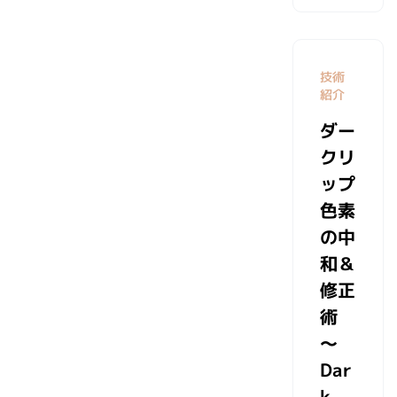
技術
紹介
ダー
クリ
ップ
色素
の中
和＆
修正
術
～
Dar
k