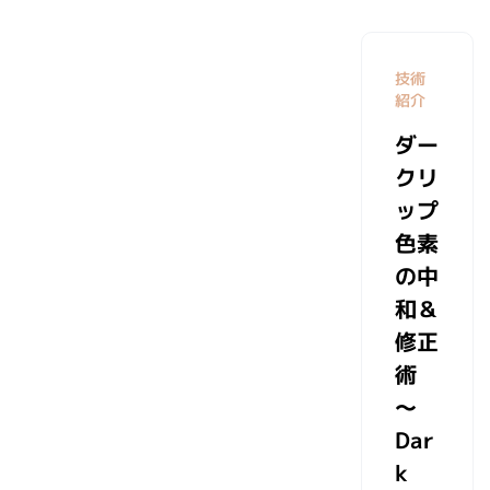
技術
紹介
ダー
クリ
ップ
色素
の中
和＆
修正
術
～
Dar
k