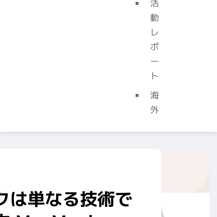
活
動
レ
ポ
ー
ト
海
外
クは単なる技術で