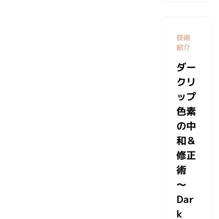
技術
紹介
ダー
クリ
ップ
色素
の中
和＆
修正
術
～
Dar
k