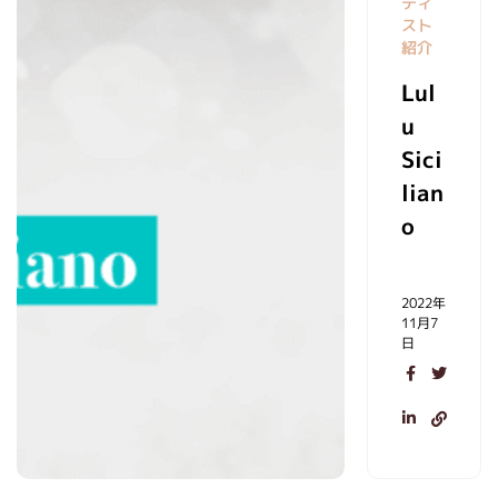
ティ
スト
紹介
Lul
u
Sici
lian
o
2022年
11月7
日