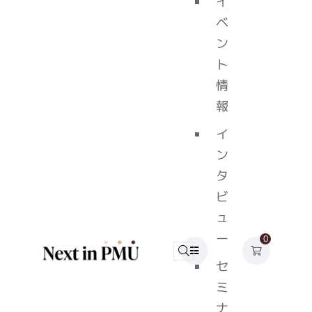
イ
ベ
ン
ト
情
報
イ
ン
タ
ビ
ュ
ー
0
セ
ミ
ナ