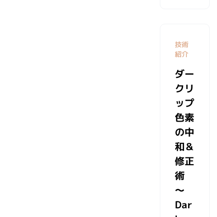
技術
紹介
ダー
クリ
ップ
色素
の中
和＆
修正
術
～
Dar