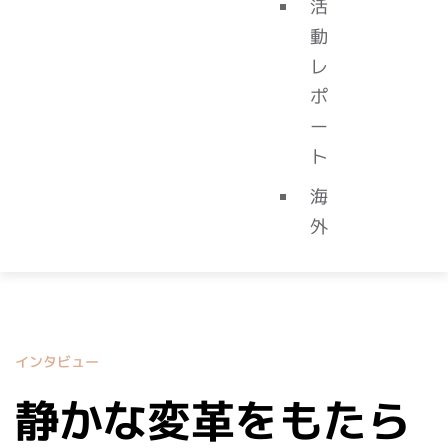
活
動
レ
ポ
ー
ト
海
外
インタビュー
静かな変革をもたら