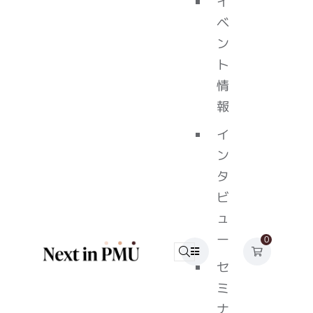
イ
ベ
ン
ト
情
報
イ
ン
タ
ビ
ュ
ー
0
セ
ミ
ナ