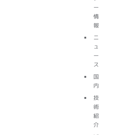
ー
情
報
ニ
ュ
ー
ス
国
内
技
術
紹
介