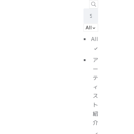
All
All
ア
ー
テ
ィ
ス
ト
紹
介