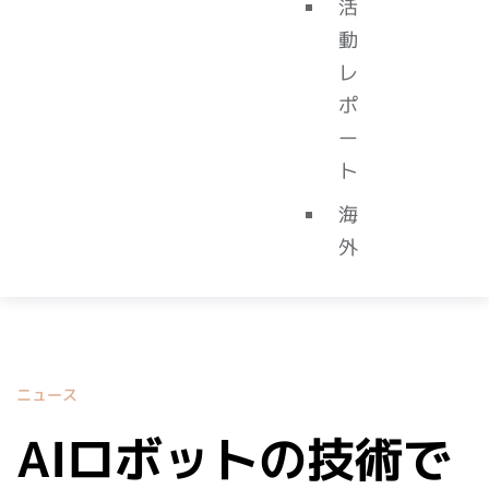
活
動
レ
ポ
ー
ト
海
外
ニュース
AIロボットの技術で