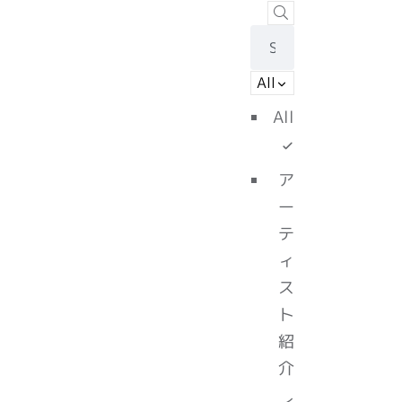
All
All
ア
ー
テ
ィ
ス
ト
紹
介