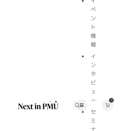
イ
ベ
ン
ト
情
報
イ
ン
タ
ビ
ュ
ー
0
セ
ミ
ナ