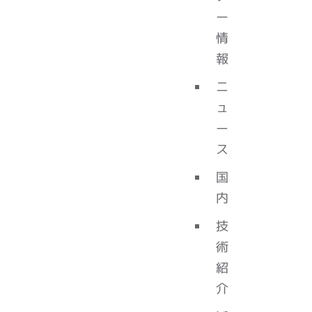
ー
情
報
ニ
ュ
ー
ス
国
内
技
術
紹
介